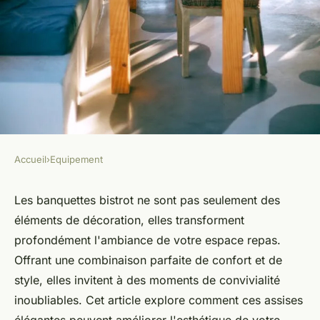
Accueil
›
Equipement
EQUIPEMENT
Banquettes bistrot : le choix
Les banquettes bistrot ne sont pas seulement des
éléments de décoration, elles transforment
parfait pour votre espace
profondément l'ambiance de votre espace repas.
repas
Offrant une combinaison parfaite de confort et de
style, elles invitent à des moments de convivialité
François
•
30 janvier 2026
•
6 min de lecture
inoubliables. Cet article explore comment ces assises