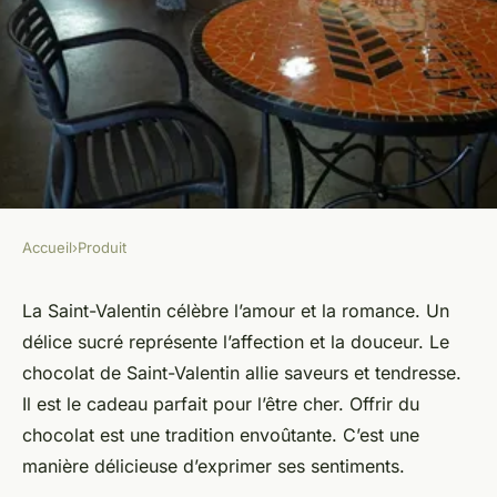
Accueil
›
Produit
PRODUIT
Offrir un délice sucré :
La Saint-Valentin célèbre l’amour et la romance. Un
délice sucré représente l’affection et la douceur. Le
chocolat de Saint-Valentin
chocolat de Saint-Valentin allie saveurs et tendresse.
Il est le cadeau parfait pour l’être cher. Offrir du
Antoine
•
30 janvier 2026
•
2 min de lecture
chocolat est une tradition envoûtante. C’est une
manière délicieuse d’exprimer ses sentiments.