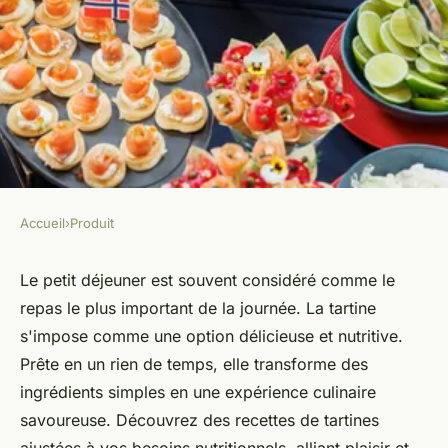
Accueil
›
Produit
PRODUIT
Tartine petit déjeuner :
Le petit déjeuner est souvent considéré comme le
repas le plus important de la journée. La tartine
savoureuse, saine et complète
s'impose comme une option délicieuse et nutritive.
Prête en un rien de temps, elle transforme des
Antoine
•
30 janvier 2026
•
5 min de lecture
ingrédients simples en une expérience culinaire
savoureuse. Découvrez des recettes de tartines